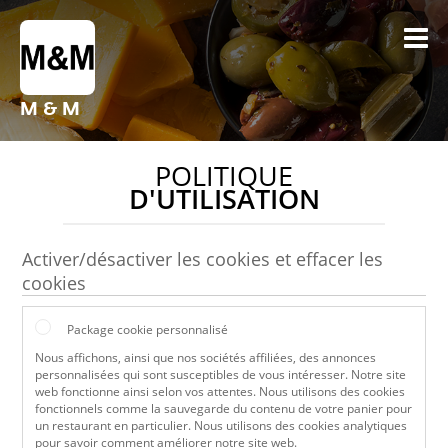
M & M
POLITIQUE
D'UTILISATION
Activer/désactiver les cookies et effacer les
cookies
Package cookie personnalisé
Nous affichons, ainsi que nos sociétés affiliées, des annonces
personnalisées qui sont susceptibles de vous intéresser. Notre site
web fonctionne ainsi selon vos attentes. Nous utilisons des cookies
fonctionnels comme la sauvegarde du contenu de votre panier pour
un restaurant en particulier. Nous utilisons des cookies analytiques
pour savoir comment améliorer notre site web.